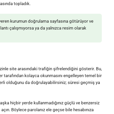
asında topladık.
sı veren kurumun doğrulama sayfasına götürüyor ve
ğlantı çalışmıyorsa ya da yalnızca resim olarak
nle site arasındaki trafiğin şifrelendiğini gösterir. Bu,
işiler tarafından kolayca okunmasını engelleyen temel bir
çerli olduğunu da doğrulayabilirsiniz; süresi geçmiş ya
 başka hiçbir yerde kullanmadığınız güçlü ve benzersiz
açın. Böylece parolanız ele geçse bile hesabınıza