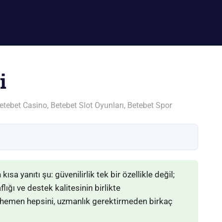
i
etebet Casino
,
Betebet Slot Oyunları
,
Betebet Spor
sa yanıtı şu: güvenilirlik tek bir özellikle değil;
ığı ve destek kalitesinin birlikte
in hemen hepsini, uzmanlık gerektirmeden birkaç