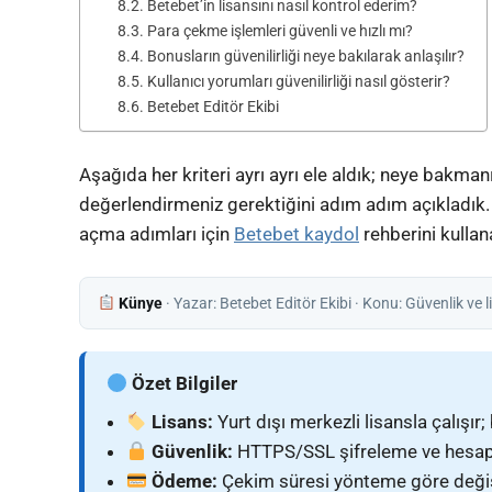
Betebet’in lisansını nasıl kontrol ederim?
Para çekme işlemleri güvenli ve hızlı mı?
Bonusların güvenilirliği neye bakılarak anlaşılır?
Kullanıcı yorumları güvenilirliği nasıl gösterir?
Betebet Editör Ekibi
Aşağıda her kriteri ayrı ayrı ele aldık; neye bakmanı
değerlendirmeniz gerektiğini adım adım açıkladık.
açma adımları için
Betebet kaydol
rehberini kullana
Künye
· Yazar: Betebet Editör Ekibi · Konu: Güvenlik ve 
Özet Bilgiler
Lisans:
Yurt dışı merkezli lisansla çalışır; 
Güvenlik:
HTTPS/SSL şifreleme ve hesap
Ödeme:
Çekim süresi yönteme göre değişir