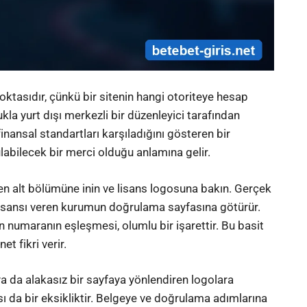
oktasıdır, çünkü bir sitenin hangi otoriteye hesap
kla yurt dışı merkezli bir düzenleyici tarafından
e finansal standartları karşıladığını gösteren bir
labilecek bir merci olduğu anlamına gelir.
 en alt bölümüne inin ve lisans logosuna bakın. Gerçek
zi lisansı veren kurumun doğrulama sayfasına götürür.
n numaranın eşleşmesi, olumlu bir işarettir. Bu basit
t fikri verir.
ya da alakasız bir sayfaya yönlendiren logolara
ı da bir eksikliktir. Belgeye ve doğrulama adımlarına