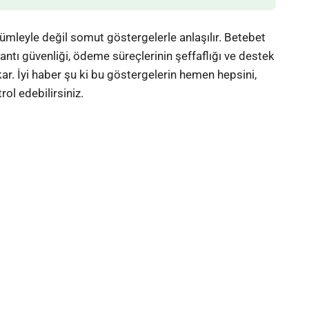
 cümleyle değil somut göstergelerle anlaşılır. Betebet
lantı güvenliği, ödeme süreçlerinin şeffaflığı ve destek
ıkar. İyi haber şu ki bu göstergelerin hemen hepsini,
ol edebilirsiniz.