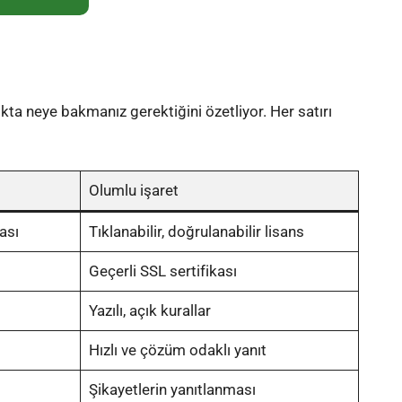
ıkta neye bakmanız gerektiğini özetliyor. Her satırı
Olumlu işaret
ası
Tıklanabilir, doğrulanabilir lisans
Geçerli SSL sertifikası
Yazılı, açık kurallar
Hızlı ve çözüm odaklı yanıt
Şikayetlerin yanıtlanması