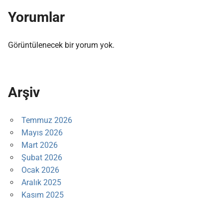
Yorumlar
Görüntülenecek bir yorum yok.
Arşiv
Temmuz 2026
Mayıs 2026
Mart 2026
Şubat 2026
Ocak 2026
Aralık 2025
Kasım 2025