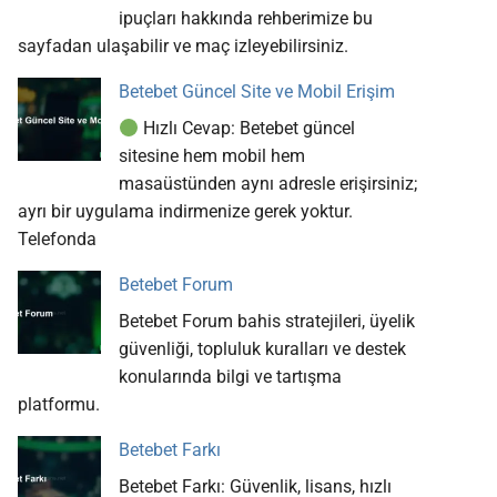
ipuçları hakkında rehberimize bu
sayfadan ulaşabilir ve maç izleyebilirsiniz.
Betebet Güncel Site ve Mobil Erişim
Hızlı Cevap: Betebet güncel
sitesine hem mobil hem
masaüstünden aynı adresle erişirsiniz;
ayrı bir uygulama indirmenize gerek yoktur.
Telefonda
Betebet Forum
Betebet Forum bahis stratejileri, üyelik
güvenliği, topluluk kuralları ve destek
konularında bilgi ve tartışma
platformu.
Betebet Farkı
Betebet Farkı: Güvenlik, lisans, hızlı