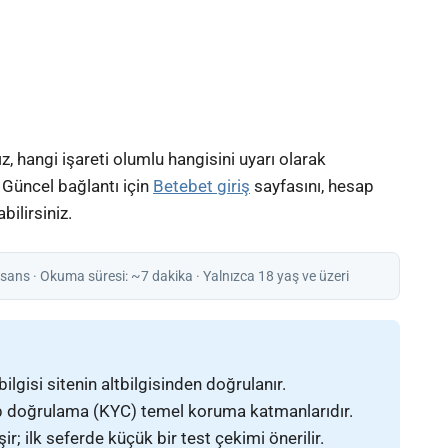
z, hangi işareti olumlu hangisini uyarı olarak
 Güncel bağlantı için
Betebet giriş
sayfasını, hesap
bilirsiniz.
lisans · Okuma süresi: ~7 dakika · Yalnızca 18 yaş ve üzeri
bilgisi sitenin altbilgisinden doğrulanır.
 doğrulama (KYC) temel koruma katmanlarıdır.
; ilk seferde küçük bir test çekimi önerilir.