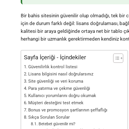
Bir bahis sitesinin güvenilir olup olmadığı, tek bir
için de durum farklı değil: lisans doğrulaması, bağ
kalitesi bir araya geldiğinde ortaya net bir tablo ç
herhangi bir uzmanlık gerektirmeden kendiniz kontr
Sayfa İçeriği - İçindekiler
Güvenilirlik kontrol listesi
Lisans bilgisini nasıl doğrularsınız
Site güvenliği ve veri koruma
Para yatırma ve çekme güvenliği
Kullanıcı yorumlarını doğru okumak
Müşteri desteğini test etmek
Bonus ve promosyon şartlarının şeffaflığı
Sıkça Sorulan Sorular
Betebet güvenilir mi?